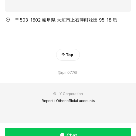
〒503-1602 岐阜県 大垣市上石津町牧田 95-18
Top
@rpm0776h
© LY Corporation
Report
Other official accounts
Chat