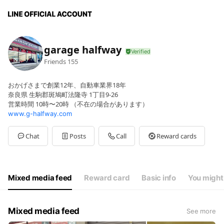
garage halfway
Friends
155
おかげさまで創業12年、自動車業界18年
奈良県 生駒郡斑鳩町法隆寺 1丁目9-26
営業時間 10時〜20時 （不在の場合があります）
www.g-halfway.com
Chat
Posts
Call
Reward cards
Mixed media feed
Reward card
Basic info
You might 
Mixed media feed
See more