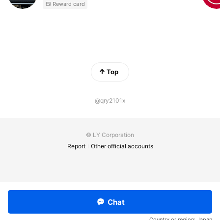
Reward card
Top
@qry2101x
© LY Corporation
Report
Other official accounts
Chat
Country or region:
Japan