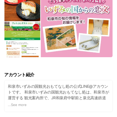
アカウント紹介
和泉市いずみの国観光おもてなし処の公式LINE@アカウン
トです。 和泉市いずみの国観光おもてなし処は、和泉市が
運営する 観光案内所で、JR和泉府中駅前と泉北高速鉄道
和泉中央駅構内にあります。観光案内のほか、特産品の販
...
See more
売など市の魅力をたっぷりと お伝えしています！！ 弥生
時代の集落跡として全国有数の規模を誇る池上曽根遺跡の