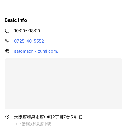
ある、長い歴史をもつまち、和泉市は大阪市内からも近
く、大型商業施設のある都会でありながら、昔ながらの里
山風景も残っているまちです。 ショッピングもピクニック
Basic info
も気軽に楽しめる和泉市へぜひお越しください！！
10:00〜18:00
0725-40-5552
satomachi-izumi.com/
大阪府和泉市府中町2丁目7番5号
ＪＲ阪和線和泉府中駅