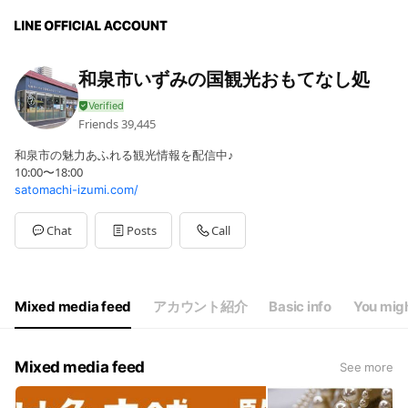
和泉市いずみの国観光おもてなし処
Friends
39,445
和泉市の魅力あふれる観光情報を配信中♪
10:00〜18:00
satomachi-izumi.com/
Chat
Posts
Call
Mixed media feed
アカウント紹介
Basic info
You migh
Mixed media feed
See more