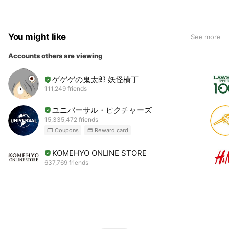
You might like
See more
Accounts others are viewing
ゲゲゲの鬼太郎 妖怪横丁
111,249 friends
ユニバーサル・ピクチャーズ
15,335,472 friends
Coupons
Reward card
KOMEHYO ONLINE STORE
637,769 friends