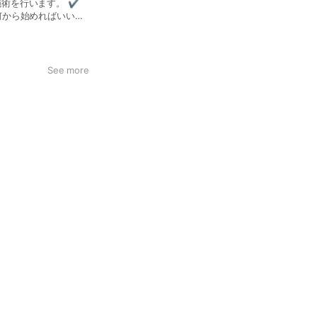
術を行います。 ✔︎
何から始めればいいか
す まずは丁寧なカウ
See more