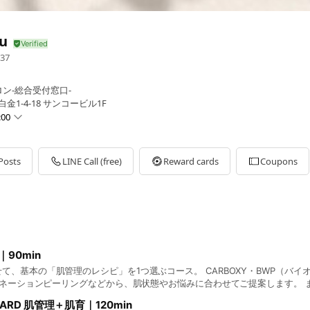
lu
37
ン-総合受付窓口-
金1-4-18 サンコービル1F
:00
Posts
LINE Call (free)
Reward cards
Coupons
・冬期お休み
】
｜90min
て、基本の「肌管理のレシピ」を1つ選ぶコース。 CARBOXY・BWP（バイ
ラミネーションピーリングなどから、肌状態やお悩みに合わせてご提案します。 
えたい方に。 会員 18,000円／通常 22,000円 クレンジング・洗顔・エ
ARD 肌管理＋肌育｜120min
ドスパ込み ※その日のお肌の状態に合わせて、施術内容やパックの放置時間な