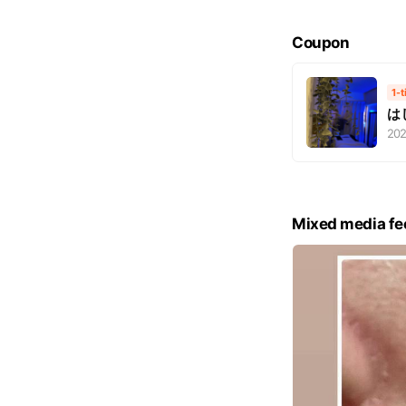
Coupon
1-
は
202
Mixed media fe