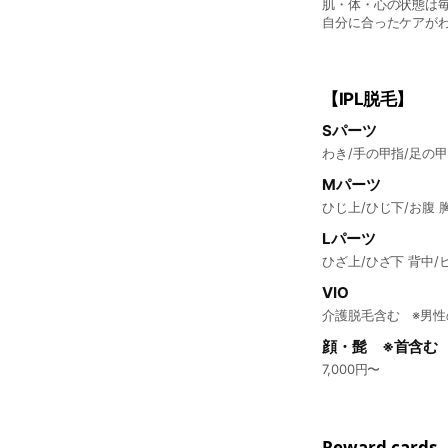
リングから。 あなた
肌・体・心の状態は毎
自分に合ったケアがわ
迷う そんな方にこそ
ンセリングから。 
【IPL脱毛】
Sパーツ
Mパーツ
Lパーツ
ひざ上/ひざ下 背中/ヒ
VIO
介護脱毛含む ※男性
顔・髭 ※首含む
7,000円〜
Reward cards