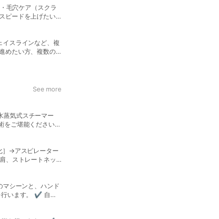
ト・毛穴ケア（スクラ
スピードを上げたい
RBOXYの組み合わ
ヘッドスパ ※その日の
時間は多少前後する場
ェイスラインなど、複
進めたい方、複数の
通常 35,000円
態に合わせて、施術内
います。
See more
水蒸気式スチーマー
術をご堪能ください。
スリンパ20min 通
90min＋美肌菌シャワ
化］→アスピレーター
巻肩、ストレートネッ
プしたい方 ☑︎整骨の
00yen 会員価格
のマシーンと、ハンド
います。 ✔︎ 自分
ら始めればいいか迷う
まずは丁寧なカウンセ