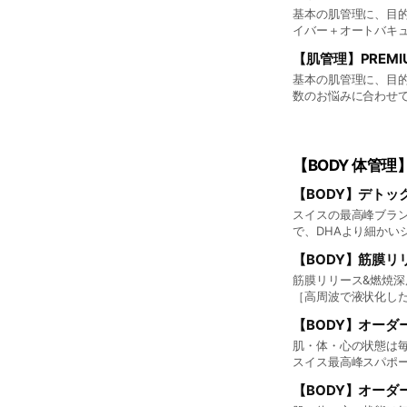
そのため、お手入れ
基本の肌管理に、目的
イバー＋オートバキ
方、毛穴やフェイスラ
【肌管理】PREMI
せのみ。 会員22,0
お肌の状態に合わせ
基本の肌管理に、目
合がございます。
数のお悩みに合わせ
お悩みを一度にトータル
クレンジング・洗顔
容やパックの放置時
【BODY 体管理
【BODY】デトッ
スイスの最高峰ブラ
で、DHAより細か
■プレミアム 遠赤外線
【BODY】筋膜リ
常 25,000yen 
ー60min 通常 22,00
筋膜リリース&燃焼
［高周波で液状化した
クでお悩みの方 ☑︎
【BODY】オーダーメ
効果がいまいち効きにくい
22,000yen 会員
肌・体・心の状態は毎
スイス最高峰スパポー
に合ったケアがわから
【BODY】オーダーメ
そんな方にこそ受けて