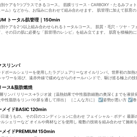
時間は多少前後する場合がございます。
別ケアを1つプラスできるコース。 筋膜リリース・CARBOXY・たるみフォ
ューム）などから、お悩みに合わせて組み合わせます。 肌管理に加えて肌育の
インなど、もうひとつのお悩みまで一緒に整えたい方に。 ※美白フォトは、CA
UM トータル肌管理｜150min
00円／通常 30,000円 クレンジング・洗顔・エインスチーム・デコルテ・炭酸
て、施術内容やパックの放置時間などを調整いたします。そのため、お手入れ
的別ケアを2つ以上組み合わせられるトータルコース。 肌質・毛穴・ツヤ・フ
て、その日の肌に必要な「肌管理のレシピ」を組み立てます。 肌育を積極的に
で整えたい方に。 リベルハーブピーリングも選択可能です。 会員 30,000円／
・エインスチーム・デコルテ・炭酸ドライヘッドスパ込み ※その日のお肌の状
間などを調整いたします。そのため、お手入れ時間は多少前後する場合がござ
】
クスリンパ
ンドポールシェリーを使用したラグジュアリーなオイルリンパ。世界初の加熱
いシャワーを浴び、遠赤外線で緩めながらのオールハンドで、駆け巡る極上の技
温浴+ 炭酸ヘッドマッサージ/リンパ100min＋美肌菌シャワー60min ＋フェイ
リース&脂肪燃焼
会員価格 22,000yen ■ベーシック 遠赤外線温浴 + 炭酸ヘッドマッサージ/リンパ
0yen 会員価格 16,500yen
深層リンパ リリース→ラジオ波［温熱効果で中性脂肪細胞の奥深くまでを液状
中性脂肪をリンパや尿を通して排出］ ［こんな方に］ ☑︎姿勢が悪い方 ☑︎
ぽっこりお腹や二の腕が気になる方 ☑︎疲れがなかなか取れない方 ☑︎バストアッ
イドBASIC 120min
方 全身120min 上半身/下半身90min 通常価格25,000yen 通常価格22,0
価格16,500yen ※前の月にご来店頂いているお客様は会員価格となります。
日違うもの。 その日のコンディションに合わせ フェイシャル・ボディ 最新
ルシェリーなど オイルや商材などを使用し 複数の技術を組み合わせて施術を行
ない ✔︎ 慢性的な不調や疲れが気になる ✔︎ 効果的に整えたいけれど、何か
イドPREMIUM 150min
いただきたい、 “一人ひとりに合わせたオールインワン”の特別なケアです 