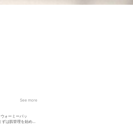
See more
オウォーミーパッ
まずは肌管理を始めた
インスチーム・デコル
どを調整いたします。