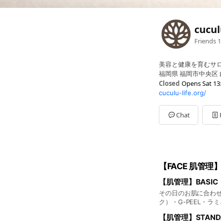
cucu
Friends
1
美容と健康を育むサロ
福岡県 福岡市中央区 白
Closed
Opens Sat 13
cuculu-life.org/
Sun
Closed
Mon
13:00 - 19:30
Tue
13:00 - 19:30
Chat
Wed
13:00 - 19:30
Thu
13:00 - 19:30
Fri
13:00 - 19:30
Sat
13:00 - 17:00
その他、祝日・夏季
【FACE 肌管理
【肌管理】BASIC 
その日のお肌に合わせ
ク）・G-PEEL・
い方、定期的にお肌を整
【肌管理】STAND
テ・炭酸ドライヘッ