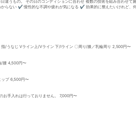
に必要なメニューをご提案いたします。
日違うもの。 その日のコンディションに合わせ 複数の技術を組み合わせて施
からない ✔︎ 慢性的な不調や疲れが気になる ✔︎ 効果的に整えたいけれど、
受けていただきたい、 “一人ひとりに合わせたオールインワン”の特別なケアで
あなたに必要なメニューをご提案いたします。
わき/手の甲指/足の甲 指/うなじ Vライン上/Vライン 下/Iライン 〇周り/膝／乳輪周り 2,500円〜
ひじ上/ひじ下/お腹 胸/腰 4,500円〜
ップ 6,500円〜
のお手入れは行っておりません。 7,000円〜