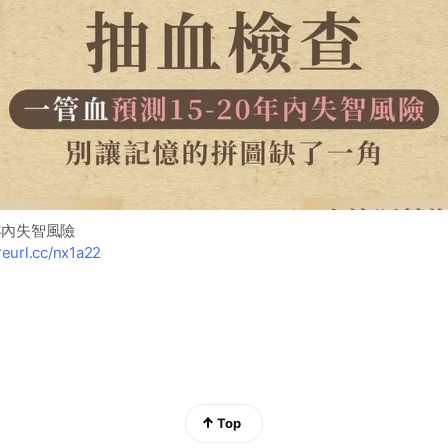
年內失智風險
/reurl.cc/nx1a22
Top