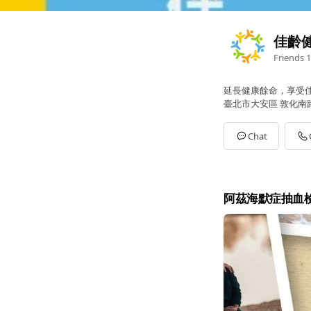
佳齡
Friends
1
延長健康餘命，享受
臺北市大安區 敦化南路
Chat
阿茲海默症抽血