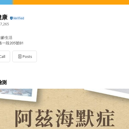
健康
7,265
佳齡生活
一段205號B1
Call
Posts
檢測