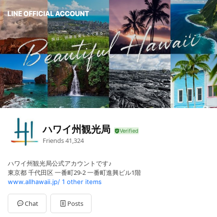
ハワイ州観光局
Friends
41,324
ハワイ州観光局公式アカウントです♪
東京都 千代田区 一番町29-2 一番町進興ビル1階
www.allhawaii.jp/
1 other items
Chat
Posts