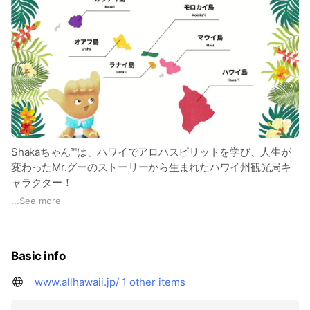
Shakaちゃん™は、ハワイでアロハスピリットを学び、人生が
変わったMr.グーのストーリーから生まれたハワイ州観光局キ
ャラクター！
...
See more
Shakaちゃん™のLINEスタンプ好評発売中！
▶
https://bit.ly/49CnhPz
Basic info
www.allhawaii.jp/
1 other items