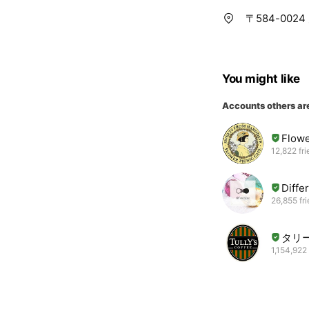
〒584-002
You might like
Accounts others ar
Flowe
12,822 fr
Diffe
26,855 fr
タリ
1,154,922 