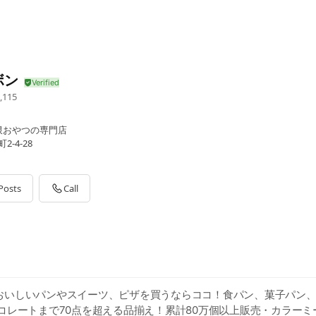
ボン
,115
限おやつの専門店
-4-28
Posts
Call
おいしいパンやスイーツ、ピザを買うならココ！食パン、菓子パン
ョコレートまで70点を超える品揃え！累計80万個以上販売・カラー