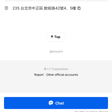
235 台北市中正區 館前路42號4、5樓
Top
@etwarm
© LY Corporation
Report
Other official accounts
Chat