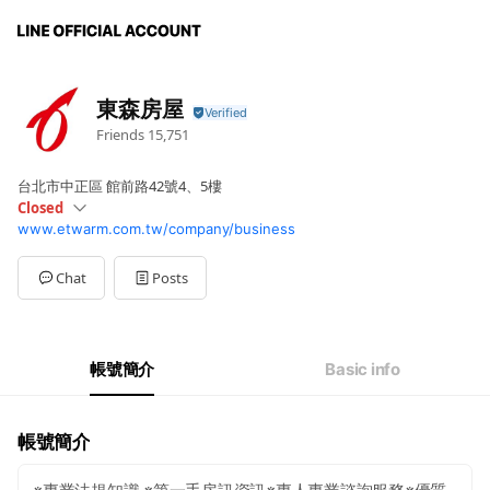
東森房屋
Friends
15,751
台北市中正區 館前路42號4、5樓
Closed
www.etwarm.com.tw/company/business
Sun
Closed
Mon
09:00 - 18:00
Tue
09:00 - 18:00
Chat
Posts
Wed
09:00 - 18:00
Thu
09:00 - 18:00
Fri
09:00 - 18:00
Sat
Closed
帳號簡介
Basic info
歡迎加入『東森房屋房訊報報』讓您快速掌握最新資訊~!!!
帳號簡介