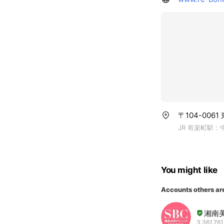
〒104-0061
JR 有楽町駅：
You might like
Accounts others ar
湘南
3,361,761