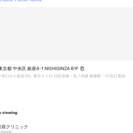
 東京都 中央区 銀座4-1 NISHIGINZA B1F
中央口から徒歩3分, 東京メトロ 日比谷線・丸ノ内線 銀座駅：C7出口直結
e viewing
美容クリニック
 friends