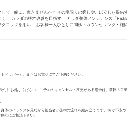
として一緒に、働きませんか？ その場限りの癒しや、ほぐしを提供
く、 カラダの根本改善を目指す、 カラダ整体メンテナンス「Re:Bo
自のテクニックを用い、 お客様一人ひとりに問診・カウンセリング・施
▼
bone.com/recruit_hp/
ットペッパー）、またはお電話にてご予約ください。
に受付にお越しください。ご予約のキャンセル・変更がある場合は、前日の営
グ
、身体のバランスを見ながら担当者が施術の流れを組み立てます。 何か不安や
お気軽にご相談下さい。