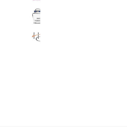
MARIE TERESIA
221,583 friends
Reward card
HAIR’S GATE／へアーズゲート
122,557 friends