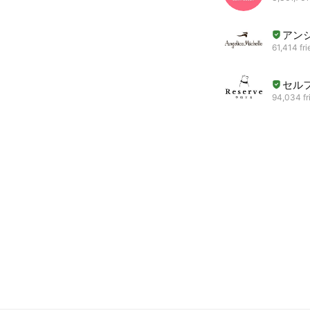
アン
61,414 fr
セルフ
94,034 fr