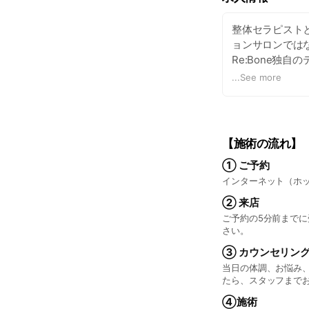
整体セラピスト
ョンサロンではな
Re:Bone独
クを行います。
...
See more
詳しくはこちら
https://www.re-
【施術の流れ】
① ご予約
インターネット（ホ
② 来店
ご予約の5分前まで
さい。
③ カウンセリン
当日の体調、お悩み
たら、スタッフまで
④施術