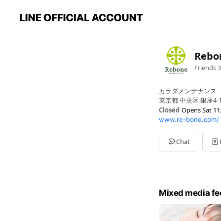
Reb
Friends
3
カラダメンテナンス
東京都 中央区 銀座4-1 N
Closed
Opens Sat 11
www.re-bone.com/
Sun
11:00 - 20:00
Mon
11:00 - 20:00
Tue
11:00 - 20:00
Chat
Wed
11:00 - 20:00
Thu
11:00 - 20:00
Fri
11:00 - 20:00
Sat
11:00 - 20:00
Mixed media fe