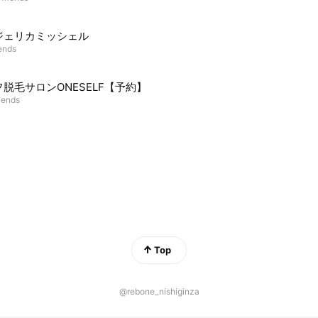
ジェリカミッシェル
iends
脱毛サロンONESELF【予約】
iends
Top
@rebone_nishiginza