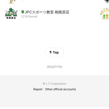
JPCスポーツ教室 相模原店
1,118 friends
Top
@bjg9149p
© LY Corporation
Report
Other official accounts