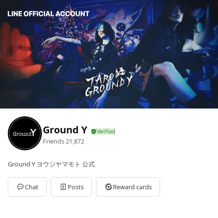
Ground Y
Friends
21,872
Ground Y ヨウジヤマモト 公式
Chat
Posts
Reward cards