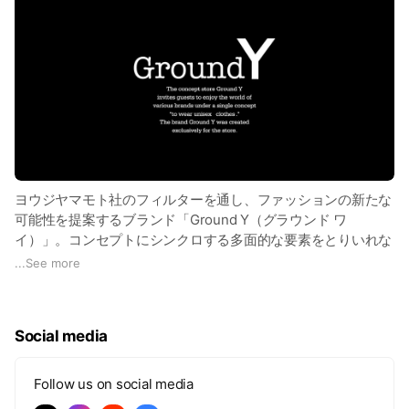
ヨウジヤマモト社のフィルターを通し、ファッションの新たな
可能性を提案するブランド「Ground Y（グラウンド ワ
イ）」。コンセプトにシンクロする多面的な要素をとりいれな
がらジェンダーレス、エイジレスなスタイルで新しい世界観を
...
See more
提案します。
Social media
Follow us on social media