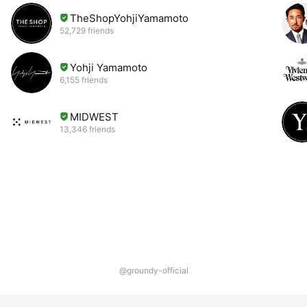
TheShopYohjiYamamoto
52,729 friends
Yohji Yamamoto
6,155 friends
MIDWEST
13,346 friends
@groundy-official