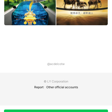
@acdelcotw
© LY Corporation
Report
Other official accounts