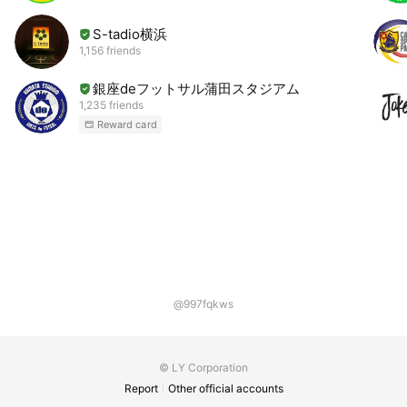
S-tadio横浜
1,156 friends
銀座deフットサル蒲田スタジアム
1,235 friends
Reward card
@997fqkws
© LY Corporation
Report
Other official accounts