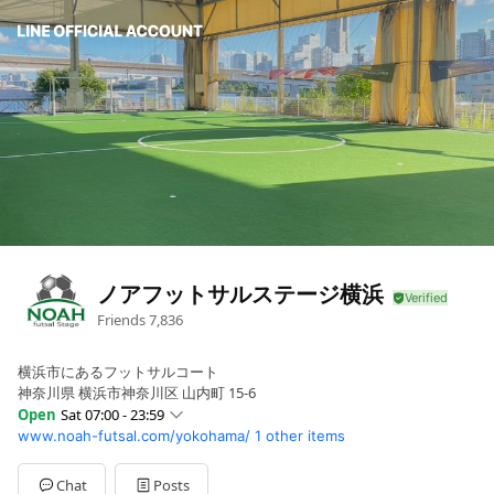
ノアフットサルステージ横浜
Friends
7,836
横浜市にあるフットサルコート
神奈川県 横浜市神奈川区 山内町 15-6
Open
Sat 07:00 - 23:59
www.noah-futsal.com/yokohama/
1 other items
Sun
07:00 - 23:59
Mon
10:00 - 23:59
Tue
10:00 - 23:59
Chat
Posts