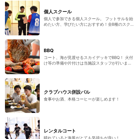
個人スクール
個人で参加できる個人スクール。 フットサルを始
めたい方、学びたい方におすすめ！全8種のスク
ールから選択が可能です！
BBQ
コート、海が見渡せるスカイデッキでBBQ！ 火付
け等の準備や片付けは当施設スタッフが行いま
す！ 食材のみお持ち込み！お飲み物はクラブハウ
ス併設バルをご利用ください！ フットサル後の
BBQは格別です！
クラブハウス併設バル
食事やお酒、本格コーヒーが楽しめます！
レンタルコート
晴れていると海風がとても気持ちが良い！