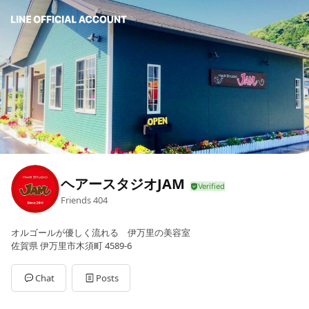
ヘアースタジオJAM
Friends
404
オルゴールが優しく流れる 伊万里の美容室
佐賀県 伊万里市木須町 4589-6
Chat
Posts