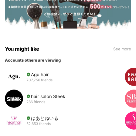
You might like
See more
Accounts others are viewing
Agu hair
707,756 friends
hair salon Sleek
286 friends
はあとねいる
52,653 friends