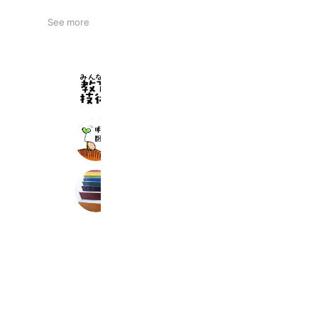
See more
みんなの教育技術 by 小学館
7,351 friends
教育書@明治図書
1,665 friends
長崎ガラス細工ころころ
1,942 friends