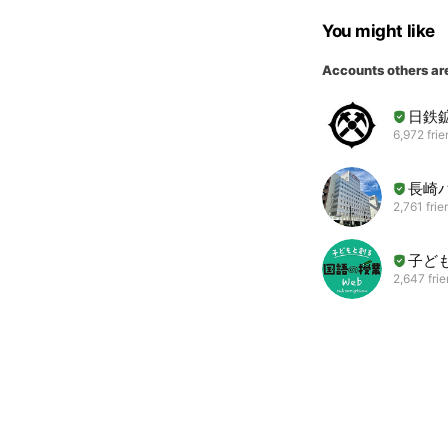
You might like
Accounts others ar
日鉄
6,972 fri
長崎
2,761 frie
子ど
2,647 fri