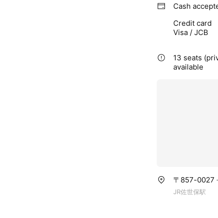
Cash accept
Credit card
Visa / JCB
13 seats (pri
available
〒857-002
JR佐世保駅