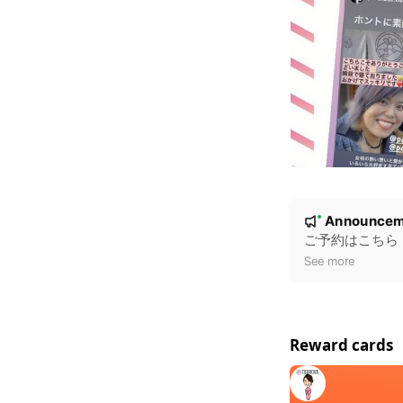
N
Announcem
New
o
ご予約はこちら
t
See more
i
c
e
Reward cards