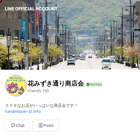
花みずき通り商店会
Friends
150
ステキなお店がいっぱいな商店会です！
hanamizuki-st.info
Chat
Posts