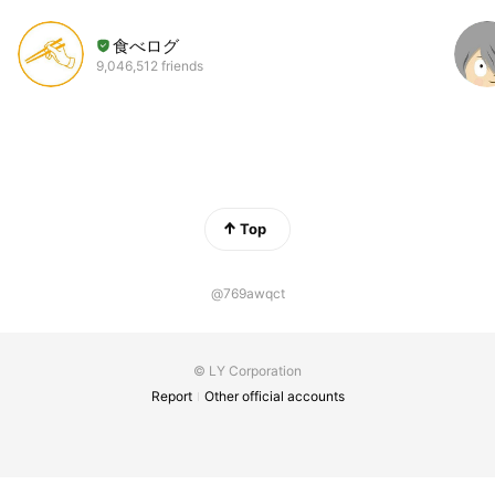
食べログ
9,046,512 friends
Top
@769awqct
© LY Corporation
Report
Other official accounts