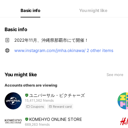
Basic info
You might like
Basic info
2022年11月、沖縄県那覇市にて開催！
www.instagram.com/jmha.okinawa/
2 other items
You might like
See more
Accounts others are viewing
ユニバーサル・ピクチャーズ
15,411,362 friends
Coupons
Reward card
KOMEHYO ONLINE STORE
669,263 friends