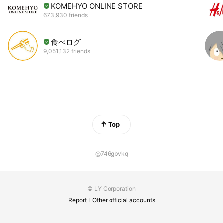
KOMEHYO ONLINE STORE
673,930 friends
食べログ
9,051,132 friends
Top
@746gbvkq
© LY Corporation
Report
Other official accounts