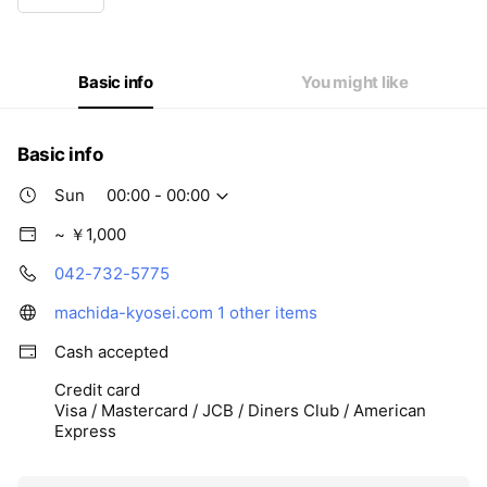
Wed
00:00 - 00:00
Thu
00:00 - 00:00
Fri
00:00 - 00:00
Sat
00:00 - 00:00
Basic info
You might like
Basic info
Sun
00:00 - 00:00
~ ￥1,000
042-732-5775
machida-kyosei.com
1 other items
Cash accepted
Credit card
Visa / Mastercard / JCB / Diners Club / American
Express