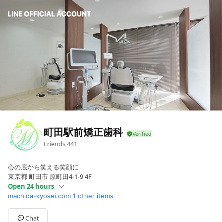
町田駅前矯正歯科
Friends
441
心の底から笑える笑顔に
東京都 町田市 原町田4-1-9 4F
Open 24 hours
machida-kyosei.com
1 other items
Sun
00:00 - 00:00
Mon
00:00 - 00:00
Tue
00:00 - 00:00
Chat