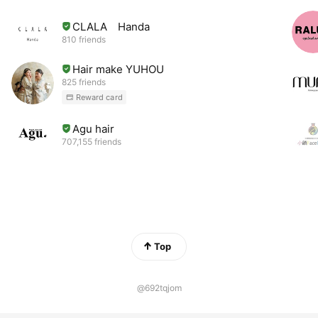
CLALA Handa
810 friends
Hair make YUHOU
825 friends
Reward card
Agu hair
707,155 friends
Top
@692tqjom