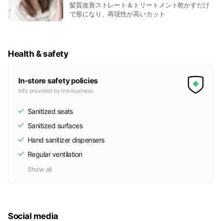
髪質改善ストレート＆トリートメント乾かすだけ
で形になり、再現性が高いカット
Health & safety
In-store safety policies
Info provided by the business
Sanitized seats
Sanitized surfaces
Hand sanitizer dispensers
Regular ventilation
Show all
Social media