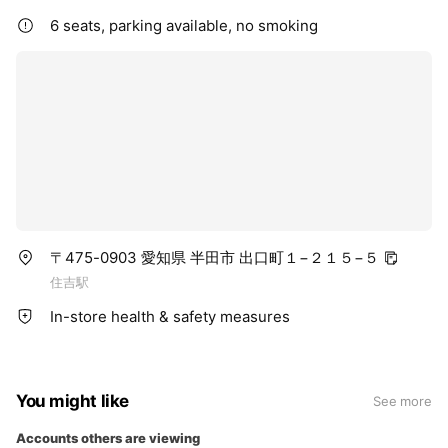
6 seats, parking available, no smoking
〒475-0903 愛知県 半田市 出口町１−２１５−５
住吉駅
In-store health & safety measures
You might like
See more
Accounts others are viewing