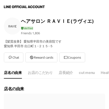
ヘアサロン ＲＡＶＩＥ(ラヴィエ)
Friends
1,806
【髪質改善】 愛知県半田市の美容院です
愛知県 半田市 出口町１−２１５−５
Chat
Reward cards
Coupons
店名の由来
お店のこだわり
店長紹介
cut menu
Heal
店名の由来