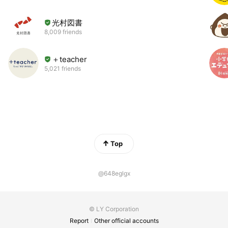
光村図書
8,009 friends
＋teacher
5,021 friends
Top
@648eglgx
© LY Corporation
Report
Other official accounts