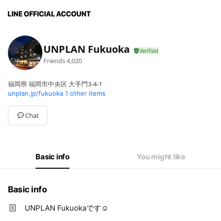
UNPLAN Fukuoka
Friends
4,020
福岡県 福岡市中央区 大手門3-4-1
unplan.jp/fukuoka
1 other items
Chat
Basic info
You might like
Basic info
UNPLAN Fukuokaです☺