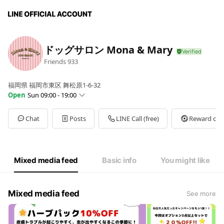
ドッグサロン Mona & Mary
Friends
933
福岡県 福岡市東区 舞松原1-6-32
Open
Sun 09:00 - 19:00
Sun
09:00 - 19:00
Mon
09:00 - 19:00
Chat
Posts
LINE Call (free)
Reward car
Tue
09:00 - 19:00
Wed
09:00 - 19:00
Thu
09:00 - 19:00
Fri
09:00 - 19:00
Mixed media feed
Basic info
You might like
Sat
09:00 - 19:00
Mixed media feed
See more