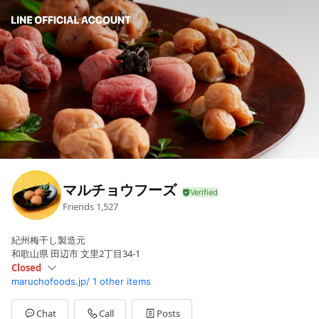
マルチョウフーズ
Friends
1,527
紀州梅干し製造元
和歌山県 田辺市 文里2丁目34-1
Closed
maruchofoods.jp/
1 other items
Mon
08:30 - 17:00
Sun
Closed
日曜,祝日は定休。土曜定休の場合あり。
Chat
Call
Posts