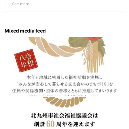
市社協のマスコット「プチボザウルス（プチボ）」もよろ
...
See more
しくお願いします！
Mixed media feed