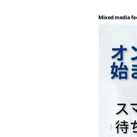
c
e
Mixed media fe