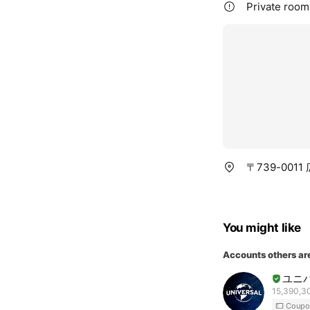
Private rooms
〒739-001
You might like
Accounts others ar
ユニ
15,390,30
Coupo