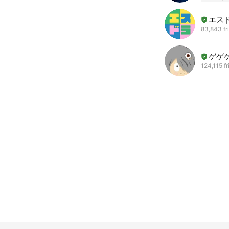
エス
83,843 fr
ゲゲ
124,115 f