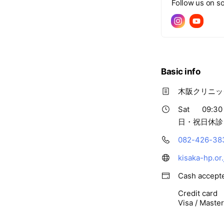
Follow us on so
Basic info
木阪クリニッ
Sat
09:30
日・祝日休診
082-426-38
kisaka-hp.or.
Cash accept
Credit card
Visa / Maste