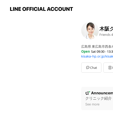
木阪
Friends
4
広島県 東広島市西条本町
Open
Sat 09:30 - 13:
kisaka-hp.or.jp/kisak
Sun
Closed
Mon
09:30 - 17:00
Tue
Closed
Chat
Wed
09:30 - 17:00
Thu
09:30 - 17:00
Fri
09:30 - 17:00
Sat
09:30 - 13:30
N
日・祝日休診
Announcem
New
o
クリニック紹介
t
See more
i