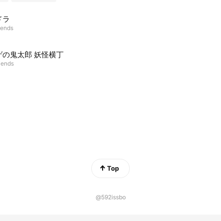
ドラ
iends
ゲの鬼太郎 妖怪横丁
riends
Top
@592issbo