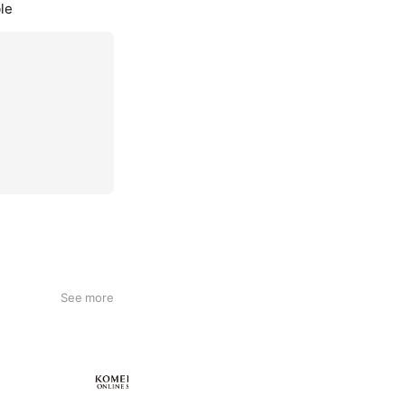
le
See more
KOMEHYO ONLINE STORE
654,947 friends