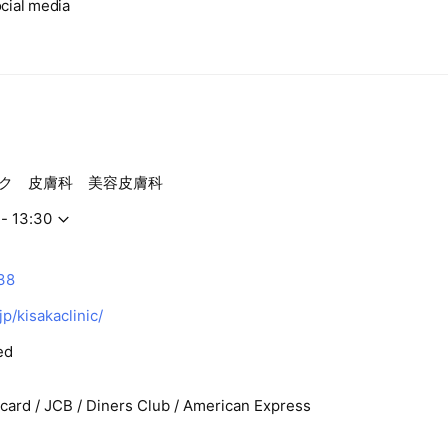
cial media
ク 皮膚科 美容皮膚科
 - 13:30
38
jp/kisakaclinic/
ed
rcard / JCB / Diners Club / American Express