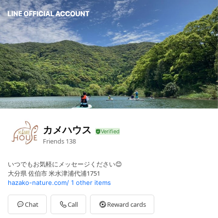
カメハウス
Friends
138
いつでもお気軽にメッセージください😊
大分県 佐伯市 米水津浦代浦1751
hazako-nature.com/
1 other items
Chat
Call
Reward cards