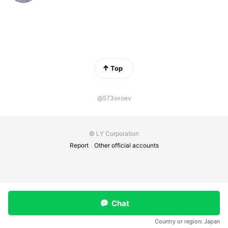
Top
@573svoev
© LY Corporation
Report
Other official accounts
Chat
Country or region:
Japan