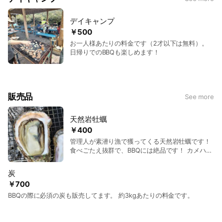
デイキャンプ
￥500
お一人様あたりの料金です（2才以下は無料）。
日帰りでのBBQも楽しめます！
販売品
See more
天然岩牡蠣
￥400
管理人が素潜り漁で獲ってくる天然岩牡蠣です！
食べごたえ抜群で、BBQには絶品です！ カメハウ
スをご利用の際はぜひご賞味ください。
炭
￥700
BBQの際に必須の炭も販売してます。 約3kgあたりの料金です。