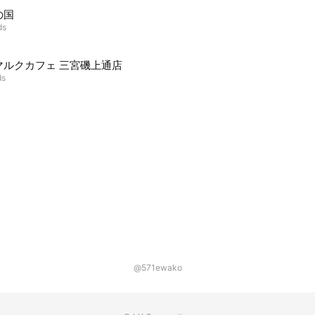
の国
ds
マルクカフェ 三宮磯上通店
ds
@571ewako