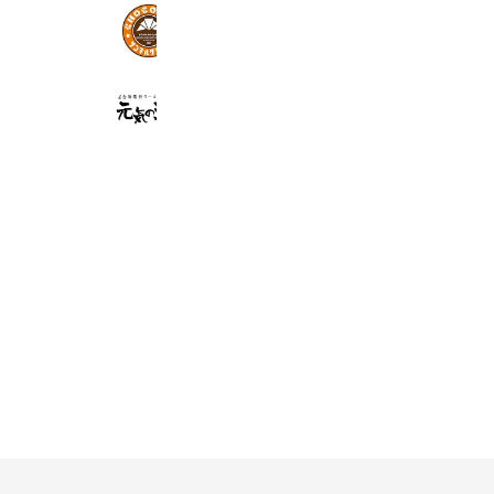
サンマルクカフェ プロメナ神戸店
1,913 friends
元気の源
567 friends