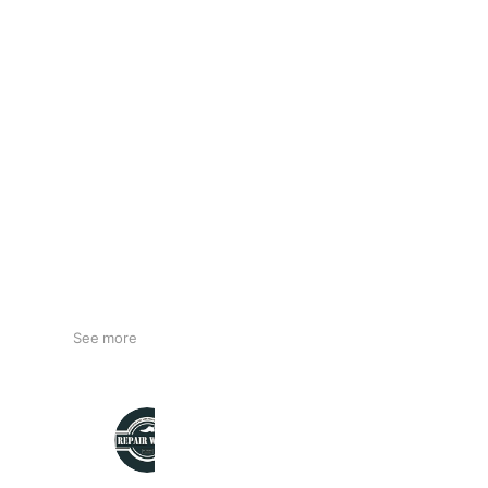
See more
プラスワンFitイオン明石店
1,326 friends