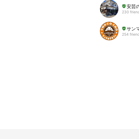
安芸
230 frien
サン
254 frien