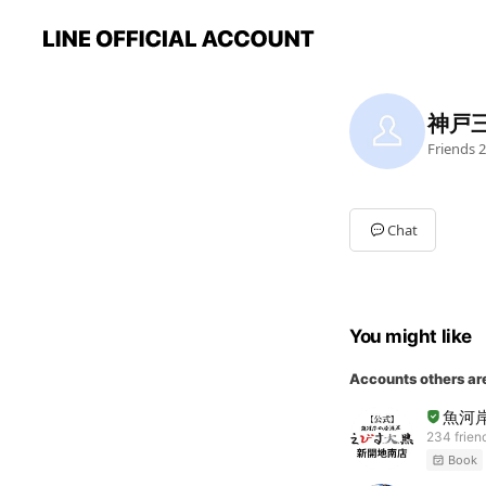
神戸
Friends
2
Chat
You might like
Accounts others ar
魚河
234 frien
Book