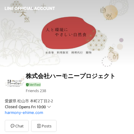
株式会社ハーモニープロジェクト
Friends
238
愛媛県 松山市 本町2丁目2-2
Closed
Opens Fri 10:00
harmony-ehime.com
Sun
Closed
Mon
10:00 - 17:00
Tue
10:00 - 17:00
Chat
Posts
Wed
10:00 - 17:00