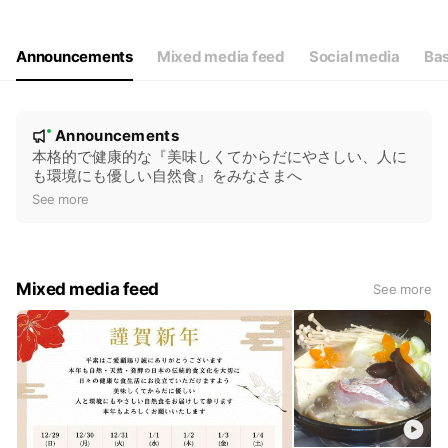
Thu
10:00 - 17:00
Fri
10:00 - 17:00
Sat
10:00 - 17:00
Announcements
Mixed media feed
Social media
Bas
その他、祝日休業
N
Announcements
New
o
本格的で健康的な『美味しくてからだにやさしい、人に
も環境にも優しい自然食』をみなさまへ
t
See more
i
c
e
Mixed media feed
See more