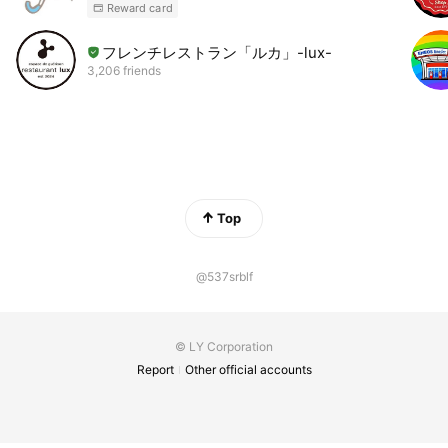
Reward card
フレンチレストラン「ルカ」-lux-
3,206 friends
Top
@537srblf
© LY Corporation
Report
Other official accounts