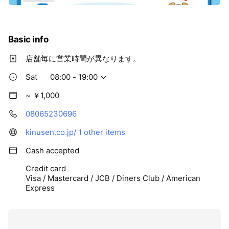
Basic info
店舗毎に営業時間が異なります。
Sat
08:00 - 19:00
~ ￥1,000
08065230696
kinusen.co.jp/
1 other items
Cash accepted
Credit card
Visa / Mastercard / JCB / Diners Club / American
Express