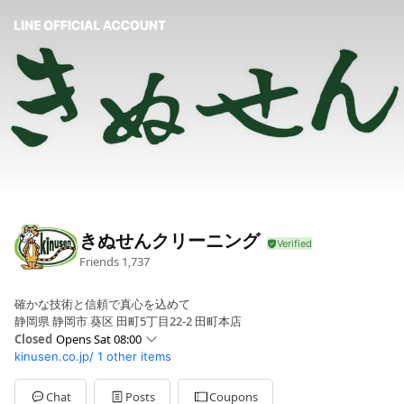
きぬせんクリーニング
Friends
1,737
確かな技術と信頼で真心を込めて
静岡県 静岡市 葵区 田町5丁目22-2 田町本店
Closed
Opens Sat 08:00
kinusen.co.jp/
1 other items
Sun
Closed
Mon
08:00 - 19:00
Tue
08:00 - 19:00
Chat
Posts
Coupons