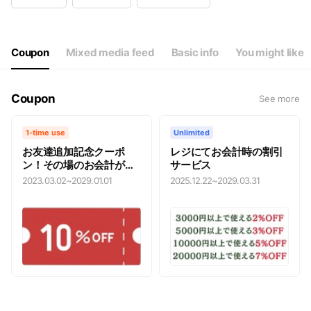
Wed
08:00 - 19:00
Thu
08:00 - 19:00
Fri
08:00 - 19:00
Sat
08:00 - 19:00
Coupon
Mixed media feed
Basic info
You might like
Coupon
See more
1-time use
Unlimited
お友達追加記念クーポ
レジにてお会計時の割引
ン！その場のお会計が
サービス
【10％OFF】
2023.03.02
~
2029.01.01
2025.12.22
~
2029.03.31