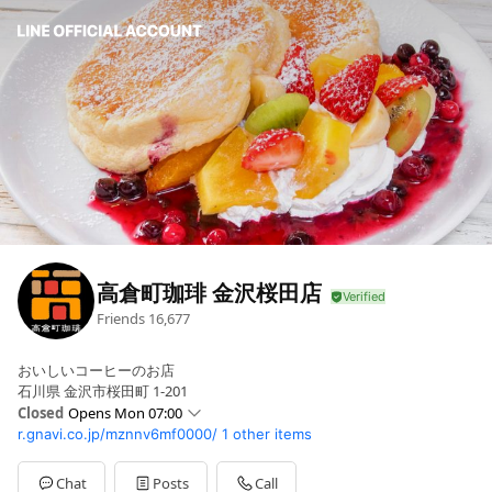
高倉町珈琲 金沢桜田店
Friends
16,677
おいしいコーヒーのお店
石川県 金沢市桜田町 1-201
Closed
Opens Mon 07:00
r.gnavi.co.jp/mznnv6mf0000/
1 other items
Mon
07:00 - 23:00
Tue
07:00 - 23:00
Wed
07:00 - 23:00
Chat
Posts
Call