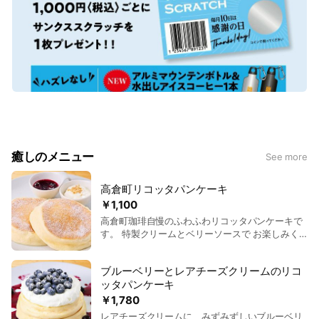
癒しのメニュー
See more
高倉町リコッタパンケーキ
￥1,100
高倉町珈琲自慢のふわふわリコッタパンケーキで
す。 特製クリームとベリーソースで お楽しみく
ださい。 ※下記のこちらのソースにも 変更できま
す （パンケーキシロップ／カラメルソース／ブル
ブルーベリーとレアチーズクリームのリコ
ーベリーソース／高倉町珈琲特製クリーム）
ッタパンケーキ
￥1,780
レアチーズクリームに、みずみずしいブルーベリ