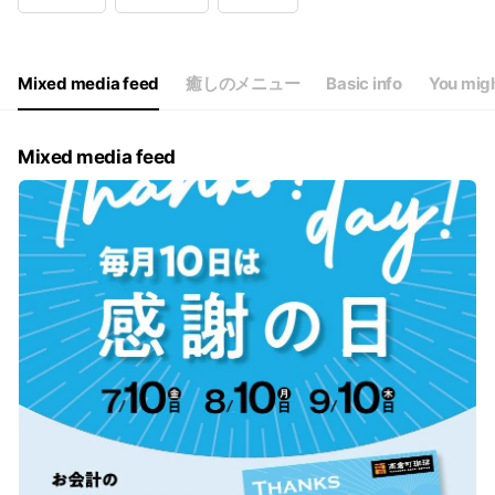
Thu
07:00 - 23:00
Fri
07:00 - 23:00
Sat
07:00 - 23:00
Sun
07:00 - 23:00
Mixed media feed
癒しのメニュー
Basic info
You migh
祝(前)日・不定休・週別休・連休時等の詳細はお問合せください
Mixed media feed