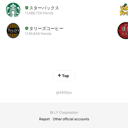
スターバックス
11,686,729 friends
タリーズコーヒー
1,156,848 friends
Top
@495fjkjv
© LY Corporation
Report
Other official accounts