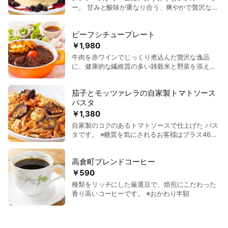
ー。 甘みと酸味が重なり合う、爽やかで贅沢なパ
ンケーキに仕上げました。
ビーフシチュープレート
￥1,980
牛肉を赤ワインでじっくり煮込んだ贅沢な逸品
に、健康的な繊維質の多い雑穀米と野菜を添えま
した。 ※ 野菜の種類は季節で変わります。
茄子とモッツァレラの自家製トマトソース
パスタ
￥1,380
自家製のコクのあるトマトソースで仕上げた パス
タです。 ※糖質を気にされるお客様はプラス46円
（税込50円）で糖質50%OFFの低糖質麺に変更で
きます。
高倉町ブレンドコーヒー
￥590
種類をリッチにした厳選豆で、焙煎にこだわった
香り高いコーヒーです。 ※おかわり半額