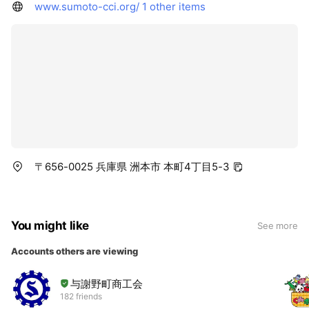
www.sumoto-cci.org/
1 other items
〒656-0025 兵庫県 洲本市 本町4丁目5-3
You might like
See more
Accounts others are viewing
与謝野町商工会
182 friends