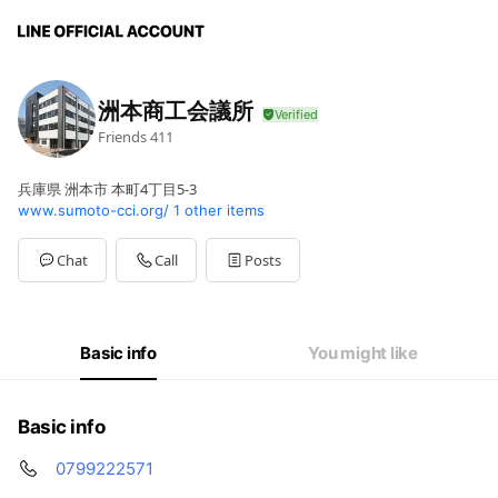
洲本商工会議所
Friends
411
兵庫県 洲本市 本町4丁目5-3
www.sumoto-cci.org/
1 other items
Chat
Call
Posts
Basic info
You might like
Basic info
0799222571