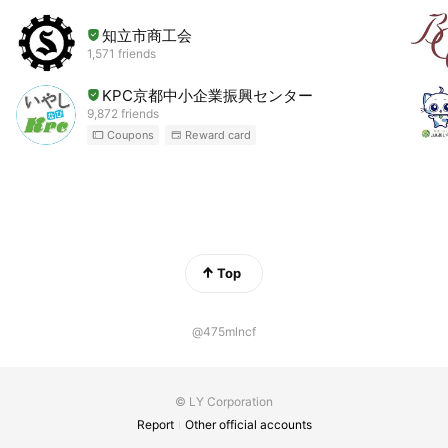
知立市商工会
1,571 friends
KPC京都中小企業振興センター
9,872 friends
Coupons
Reward card
Top
@475mlncf
© LY Corporation
Report
Other official accounts