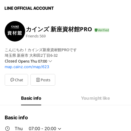
カインズ 新座資材館PRO
Friends
569
こんにちわ！カインズ新座資材館PROです
埼玉県 新座市 大和田2丁目6-32
Closed
Opens Thu 07:00
map.cainz.com/map/623
Sun
07:00 - 20:00
Mon
07:00 - 20:00
Tue
07:00 - 20:00
Chat
Posts
Wed
07:00 - 20:00
Thu
07:00 - 20:00
Fri
07:00 - 20:00
Basic info
You might like
Sat
07:00 - 20:00
定休日：1月1日
Basic info
Thu
07:00 - 20:00