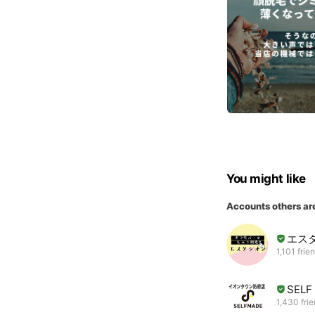
You might like
Accounts others ar
エス
1,101 frie
SEL
1,430 fri