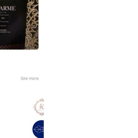
See more
BeautySalonK
533 friends
o3zone_shop
260 friends