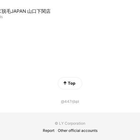
脱毛JAPAN 山口下関店
ds
Top
@447rjbpl
© LY Corporation
Report
Other official accounts