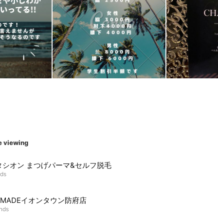
e viewing
タシオン まつげパーマ&セルフ脱毛
nds
F MADEイオンタウン防府店
ends