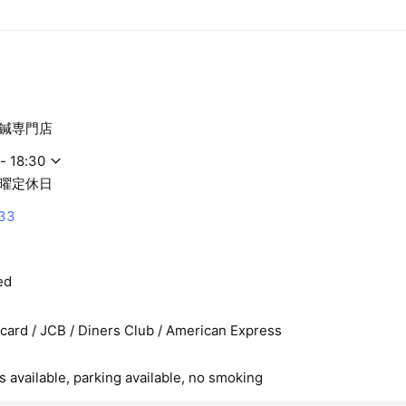
アプローチ美容鍼40本／45分
500円（税込・通常7,000円）
50本／50分
ペシャル／75分
鍼専門店
700円（税込・通常14,700円）
- 18:30
シャル／65分
曜定休日
,000円（税込・通常15,000円）
33
ゆるアゴスペシャル／100分
,500円（税込・通常22,500円）
ed
全個室のサロンです。
rcard / JCB / Diners Club / American Express
はこちら
.com/?page_id=44
 available, parking available, no smoking