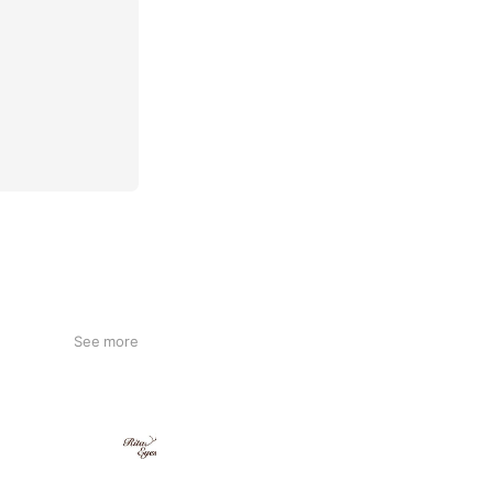
See more
RitaEyes アイラッシュサロン
327 friends
Coupons
Reward card