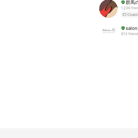
群馬の
1,236 frie
Coupo
salon
613 frien