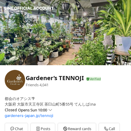
Gardener’s TENNOJI
Friends
4,041
都会のオアシス🌴
大阪府 大阪市天王寺区 茶臼山町5番55号 てんしばi:na
Closed
Opens Sun 10:00
gardeners-japan.jp/tennoji
Sun
10:00 - 19:00
Mon
Closed
Tue
10:00 - 19:00
Chat
Posts
Reward cards
Call