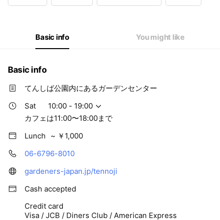
Wed
10:00 - 19:00
Thu
10:00 - 19:00
Fri
10:00 - 19:00
Sat
10:00 - 19:00
Basic info
You might like
カフェは11:00〜18:00まで
Basic info
てんしば公園内にあるガーデンセンター
Sat
10:00 - 19:00
カフェは11:00〜18:00まで
Lunch
~ ￥1,000
06-6796-8010
gardeners-japan.jp/tennoji
Cash accepted
Credit card
Visa / JCB / Diners Club / American Express