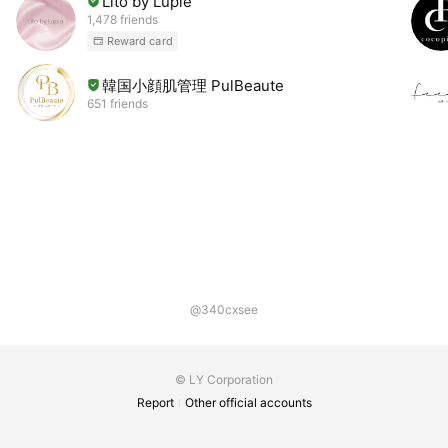
Lito by Lupie
1,478 friends
Reward card
韓国小顔肌管理 PulBeaute
651 friends
@340cxsee
© LY Corporation
Report
Other official accounts