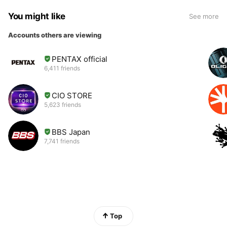
You might like
See more
Accounts others are viewing
PENTAX official
6,411 friends
CIO STORE
5,623 friends
BBS Japan
7,741 friends
Top