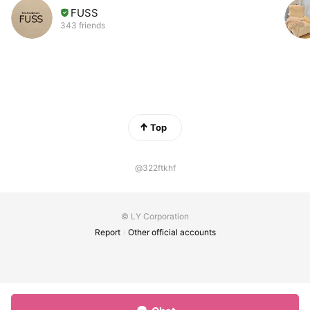
FUSS
343 friends
Top
@322ftkhf
© LY Corporation
Report
Other official accounts