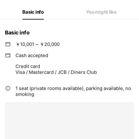
Basic info
You might like
Basic info
￥10,001 ~ ￥20,000
Cash accepted
Credit card
Visa / Mastercard / JCB / Diners Club
1 seat (private rooms available), parking available, no
smoking