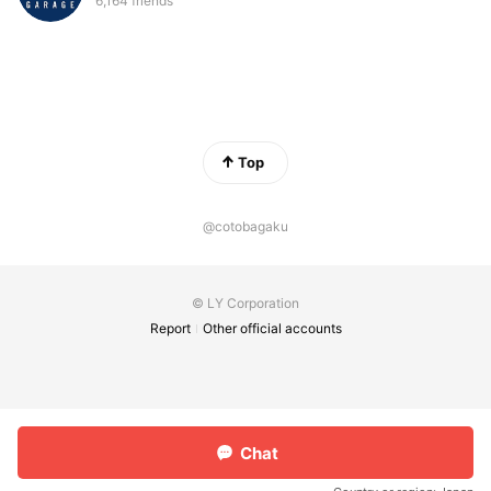
6,164 friends
Top
@cotobagaku
© LY Corporation
Report
Other official accounts
Chat