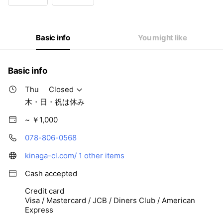
Wed
09:00 - 12:00,13:00 - 18:30
Thu
Closed
Fri
09:00 - 12:00,13:00 - 18:30
Sat
09:00 - 12:00
Basic info
You might like
木・日・祝は休み
Basic info
Thu
Closed
木・日・祝は休み
~ ￥1,000
078-806-0568
kinaga-cl.com/
1 other items
Cash accepted
Credit card
Visa / Mastercard / JCB / Diners Club / American
Express