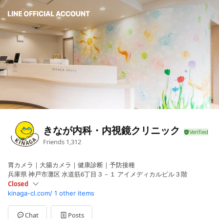
きなが内科・内視鏡クリニック
Friends
1,312
胃カメラ｜大腸カメラ｜健康診断｜予防接種
兵庫県 神戸市灘区 水道筋6丁目３－１ アイメディカルビル３階
Closed
kinaga-cl.com/
1 other items
Sun
Closed
Mon
09:00 - 12:00,13:00 - 18:30
Tue
09:00 - 12:00,13:00 - 18:30
Chat
Posts