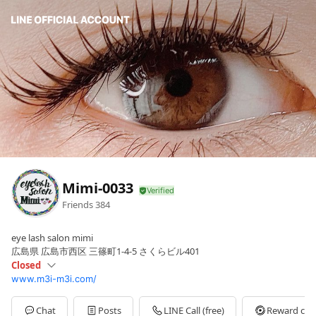
Mimi-0033
Friends
384
eye lash salon mimi
広島県 広島市西区 三篠町1-4-5 さくらビル401
Closed
www.m3i-m3i.com/
Sun
Closed
Mon
09:00 - 18:00
Tue
09:00 - 18:00
Chat
Posts
LINE Call (free)
Reward car