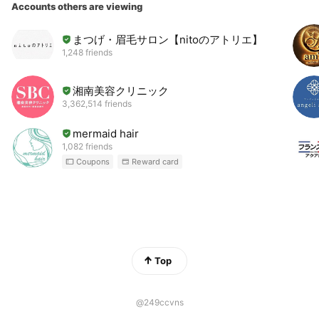
Accounts others are viewing
まつげ・眉毛サロン【nitoのアトリエ】
1,248 friends
湘南美容クリニック
3,362,514 friends
mermaid hair
1,082 friends
Coupons
Reward card
Top
@249ccvns