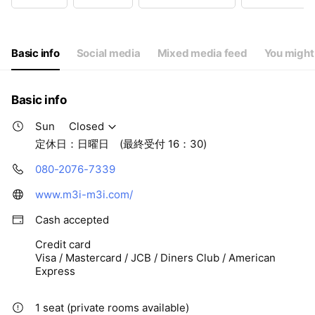
Wed
09:00 - 18:00
Thu
09:00 - 18:00
Fri
09:00 - 18:00
Sat
09:00 - 18:00
Basic info
Social media
Mixed media feed
You might 
定休日：日曜日 (最終受付 16：30)
Basic info
Sun
Closed
定休日：日曜日 (最終受付 16：30)
080-2076-7339
www.m3i-m3i.com/
Cash accepted
Credit card
Visa / Mastercard / JCB / Diners Club / American
Express
1 seat (private rooms available)