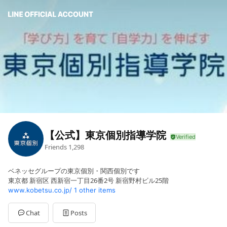
【公式】東京個別指導学院
Friends
1,298
ベネッセグループの東京個別・関西個別です
東京都 新宿区 西新宿一丁目26番2号 新宿野村ビル25階
www.kobetsu.co.jp/
1 other items
Chat
Posts