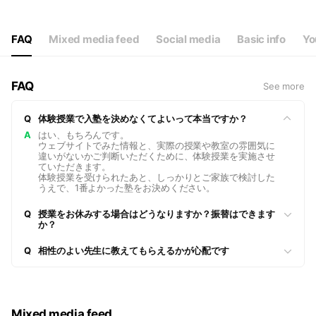
FAQ
Mixed media feed
Social media
Basic info
Yo
FAQ
See more
Q
体験授業で入塾を決めなくてよいって本当ですか？
A
はい、もちろんです。
ウェブサイトでみた情報と、実際の授業や教室の雰囲気に
違いがないかご判断いただくために、体験授業を実施させ
ていただきます。
体験授業を受けられたあと、しっかりとご家族で検討した
うえで、1番よかった塾をお決めください。
Q
授業をお休みする場合はどうなりますか？振替はできます
か？
Q
相性のよい先生に教えてもらえるかが心配です
Mixed media feed