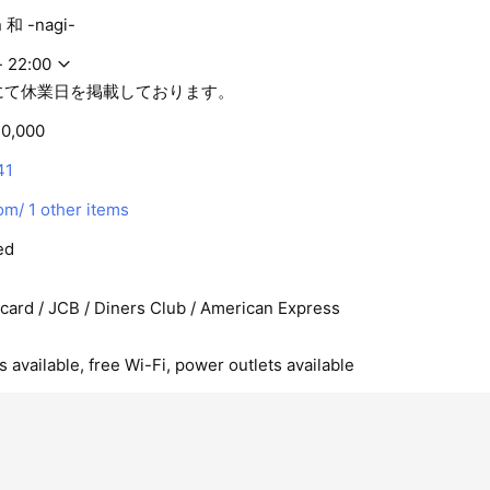
n 和 -nagi-
- 22:00
にて休業日を掲載しております。
0,000
41
om/
1 other items
ed
rcard / JCB / Diners Club / American Express
 available, free Wi-Fi, power outlets available