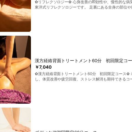
✿リフレクソロジー✿ 心身改善の即効性や、慢性的な病
東洋式リフレクソロジーです。 足裏にある全身の部位や
（反射区）を刺激します。 患部に直接触れるわけではな
なく、ご年配の方でも施術が可能です。 また、血液循環
復、健康維持に効果があるとされ、 体が備え持つ自然治
す。 足のむくみ解消にも効果あり！
漢方経絡背面トリートメント60分 初回限定コ
￥7,040
✿漢方経絡背面トリートメント60分 初回限定コース✿
し、体質改善や疲労回復、ストレス解消も期待できるコースです。
クで同じ姿勢でいる事が多い方、 立ち仕事で足に疲れを
パトリートメントを受けることでリンパの流れを促し老
疲労回復や免疫力向上・体質改善などの効果が期待できます。 脚、背
れを感じている方に 脚後面→背中の順でトリートメントして
経絡背面トリートメント60分（トータル90分）をお試し