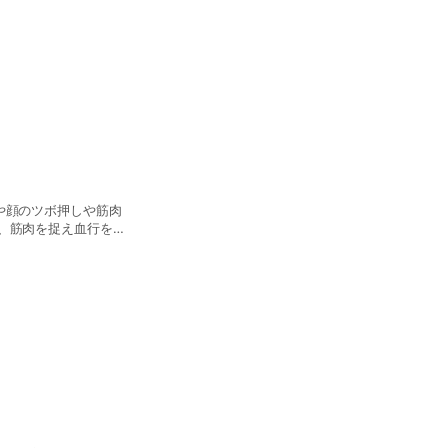
りの方はもちろん、眠
も精油の香りとゆった
 リラックスと精油の
や顔のツボ押しや筋肉
、筋肉を捉え血行を促
労や顔の筋肉の疲れ、
す。