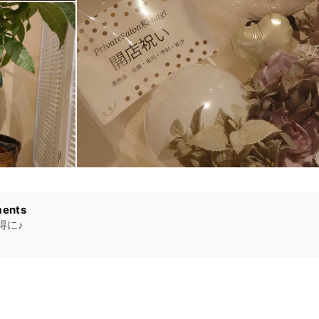
ents
得に♪