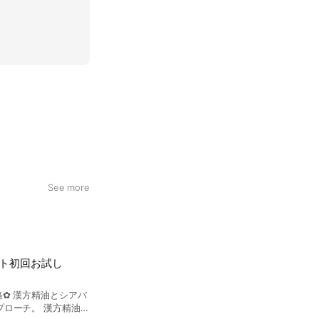
See more
ト初回お試し
✿ 漢方精油とシアバ
ローチ。 漢方精油は