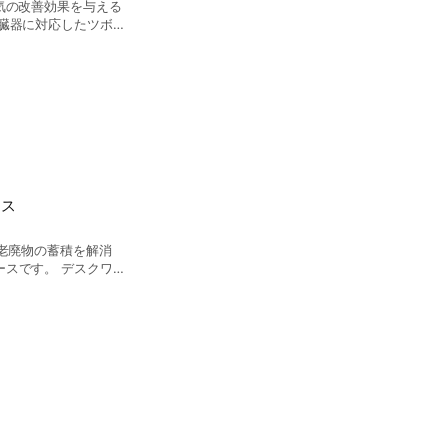
気の改善効果を与える
臓器に対応したツボ
いので副作用の心配が
が良くなり、健康回
癒力を高めていきま
ース
 老廃物の蓄積を解消
 デスクワー
感じている方、 リン
廃物を排出できます。
中にお疲
いきます。 漢方
価格で♪