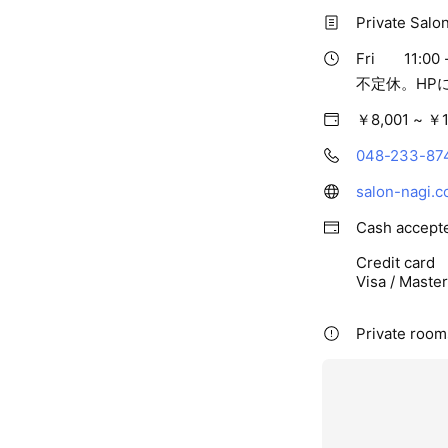
Private Salo
Fri
11:00 
不定休。HP
￥8,001 ~ ￥1
048-233-87
salon-nagi.c
Cash accept
Credit card
Visa / Maste
Private rooms