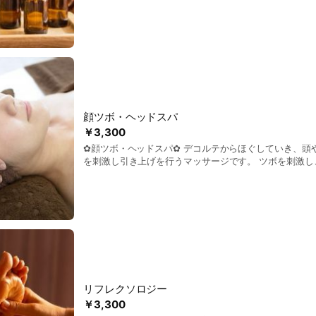
神気オイルを使用！ 肩こりや冷え、頭痛、むくみでお困
りが浅い方やストレスで全体的に疲れを感じている方に
りとした手技で最高のリラクゼーションを体感ください。
効果で心と体のバランスを整えます♪ 通常50分ベーシックコース（トータル80
分）7,150円のコースをお得にお試しいただけます♪
顔ツボ・ヘッドスパ
￥3,300
✿顔ツボ・ヘッドスパ✿ デコルテからほぐしていき、頭
を刺激し引き上げを行うマッサージです。 ツボを刺激し
進、むくみやリフトアップ効果が期待できます。 眼精疲
むくみなどが気になる方にお試しいただきたいコースで
リフレクソロジー
￥3,300