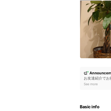
N
Announcem
New
o
お友達紹介でお
t
See more
i
c
e
Basic info