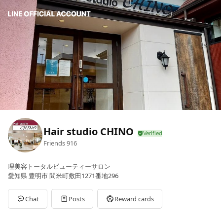
Hair studio CHINO
Friends
916
理美容トータルビューティーサロン
愛知県 豊明市 間米町敷田1271番地296
Chat
Posts
Reward cards