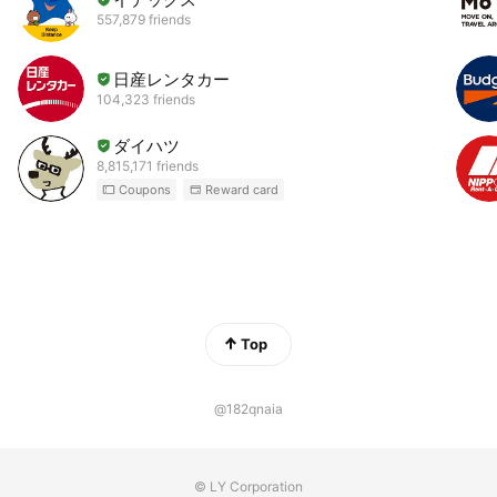
557,879 friends
日産レンタカー
104,323 friends
ダイハツ
8,815,171 friends
Coupons
Reward card
Top
@182qnaia
© LY Corporation