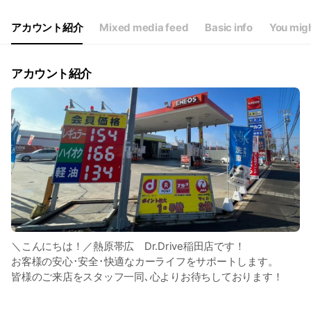
Thu
07:00 - 23:00
Fri
07:00 - 23:00
アカウント紹介
Mixed media feed
Basic info
You migh
Sat
07:00 - 23:00
年中無休
アカウント紹介
＼こんにちは！／熱原帯広 Dr.Drive稲田店です！
お客様の安心･安全･快適なカーライフをサポートします。
皆様のご来店をスタッフ一同､心よりお待ちしております！