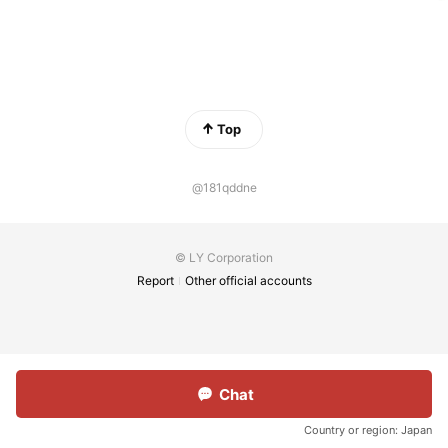
Top
@181qddne
© LY Corporation
Report
Other official accounts
Chat
Country or region:
Japan