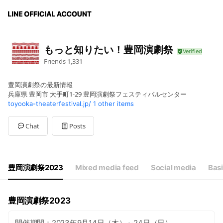
もっと知りたい！豊岡演劇祭
Friends
1,331
豊岡演劇祭の最新情報
兵庫県 豊岡市 大手町1-29 豊岡演劇祭フェスティバルセンター
toyooka-theaterfestival.jp/
1 other items
Chat
Posts
豊岡演劇祭2023
Mixed media feed
Social media
Basi
豊岡演劇祭2023
開催期間：2023年9月14日（木）～24日（日）