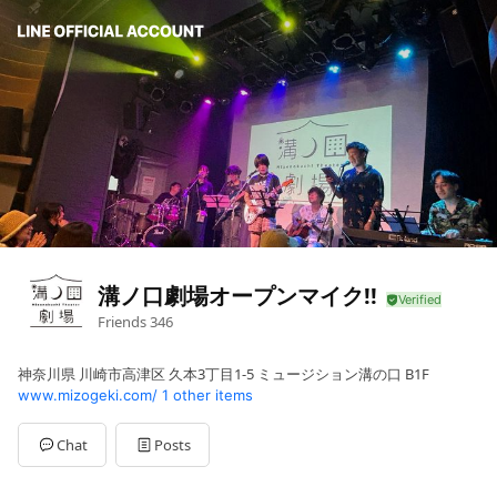
溝ノ口劇場オープンマイク!!
Friends
346
神奈川県 川崎市高津区 久本3丁目1-5 ミュージション溝の口 B1F
www.mizogeki.com/
1 other items
Chat
Posts