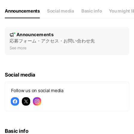
Announcements
Social media
Basic info
You might l
N
Announcements
New
o
応募フォーム・アクセス・お問い合わせ先
t
See more
i
c
e
Social media
Follow us on social media
Basic info