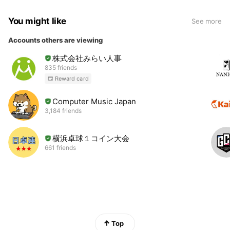
You might like
See more
Accounts others are viewing
株式会社みらい人事
835 friends
Reward card
Computer Music Japan
3,184 friends
横浜卓球１コイン大会
661 friends
Top