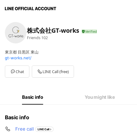
株式会社GT-works
Friends
102
東京都 目黒区 東山
gt-works.net/
Chat
LINE Call (free)
Basic info
You might like
Basic info
Free call
LINE Call