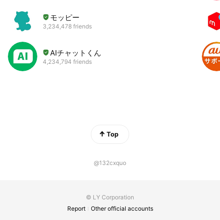
モッピー
3,234,478 friends
AIチャットくん
4,234,794 friends
Top
@132cxquo
© LY Corporation
Report
Other official accounts