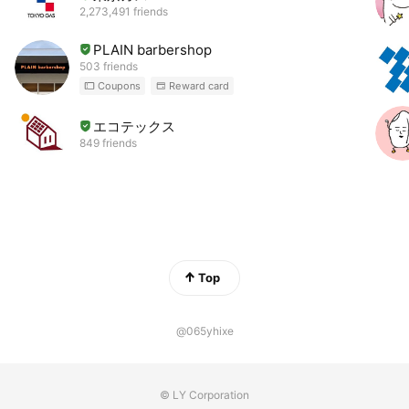
2,273,491 friends
PLAIN barbershop
503 friends
Coupons
Reward card
エコテックス
849 friends
Top
@065yhixe
© LY Corporation