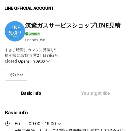
筑紫ガスサービスショップLINE見積
Friends
358
すきま時間にカンタン見積り!!
福岡県 筑紫野市 紫2丁目8番3号
Closed
Opens Fri 09:00
Sun
09:00 - 18:00
Mon
09:00 - 19:00
Chat
Tue
09:00 - 19:00
Wed
09:00 - 19:00
Thu
09:00 - 19:00
Basic info
You might like
Fri
09:00 - 19:00
Sat
09:00 - 19:00
※年末年始・お盆・GW等は営業時間を短縮する場合がございます
Basic info
Fri
09:00 - 19:00
※年末年始・お盆・GW等は営業時間を短縮する場合がご