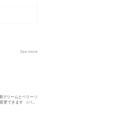
See more
製クリームとベリーソ
／高倉町珈琲特製クリ
と、クリーミーなおい