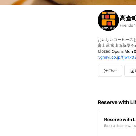
高倉
Friends
1
おいしいコーヒーの
富山県 富山市新屋 4-
Closed
Opens Mon 0
r.gnavi.co.jp/fjwrxt
Mon
07:00 - 23:00
Tue
07:00 - 23:00
Wed
07:00 - 23:00
Chat
Thu
07:00 - 23:00
Fri
07:00 - 23:00
Sat
07:00 - 23:00
Sun
07:00 - 23:00
祝(前)日・不定休・
Reserve with L
Reserve with L
Book a date now. It's