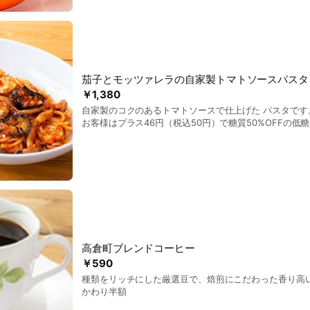
茄子とモッツァレラの自家製トマトソースパスタ
￥1,380
自家製のコクのあるトマトソースで仕上げた パスタです
お客様はプラス46円（税込50円）で糖質50%OFFの低
す。
高倉町ブレンドコーヒー
￥590
種類をリッチにした厳選豆で、焙煎にこだわった香り高い
かわり半額