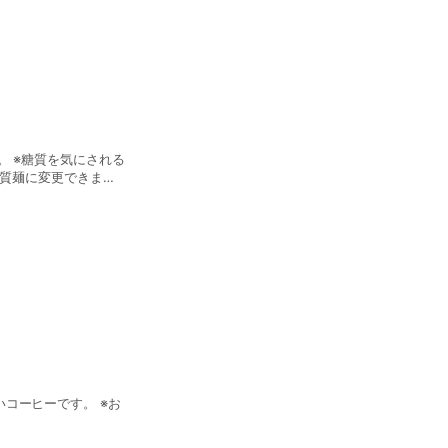
。 ※糖質を気にされる
糖質麺に変更できま
コーヒーです。 ※お