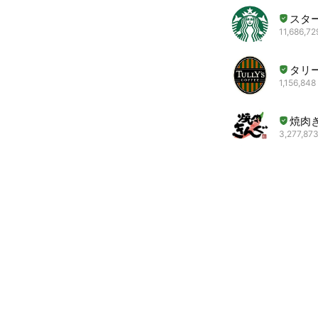
スタ
11,686,72
タリ
1,156,848 
焼肉
3,277,873