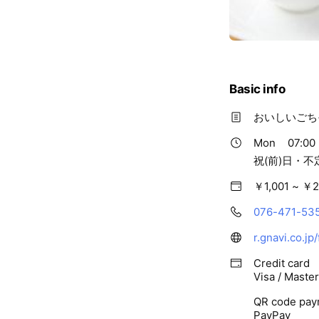
Basic info
おいしいごち
Mon
07:00 
祝(前)日・
￥1,001 ~ ￥2
076-471-53
r.gnavi.co.jp
Credit card
Visa / Maste
QR code pay
PayPay