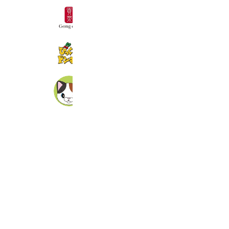
ゴンチャ
5,381,227 friends
びっくりドンキー
2,077,279 friends
グリーンモール山室
8,813 friends
Coupons
Reward card