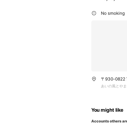
No smoking
〒930-082
あいの風とやま
You might like
Accounts others ar