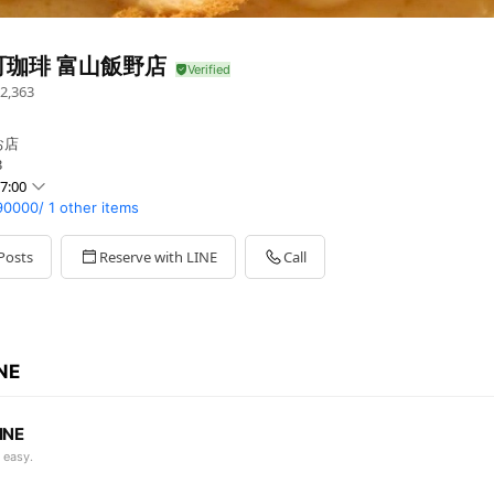
町珈琲 富山飯野店
2,363
お店
3
7:00
t90000/
1 other items
Posts
Reserve with LINE
Call
週別休・連休時等の詳細はお問合せください
INE
INE
 easy.